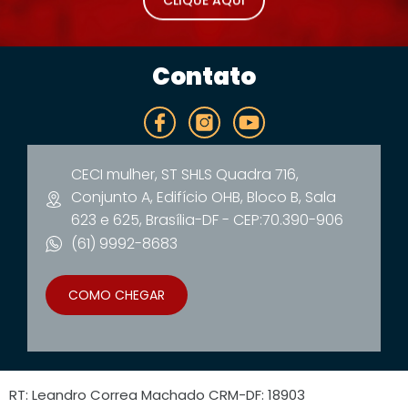
CLIQUE AQUI
Contato
CECI mulher, ST SHLS Quadra 716,
Conjunto A, Edifício OHB, Bloco B, Sala
623 e 625, Brasília-DF - CEP:70.390-906
(61) 9992-8683
COMO CHEGAR
RT: Leandro Correa Machado CRM-DF: 18903