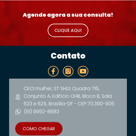
Agende agora a sua consulta!
CLIQUE AQUI
Contato
CECI mulher, ST SHLS Quadra 716,
Conjunto A, Edifício OHB, Bloco B, Sala
623 e 625, Brasília-DF - CEP:70.390-906
(61) 9992-8683
COMO CHEGAR