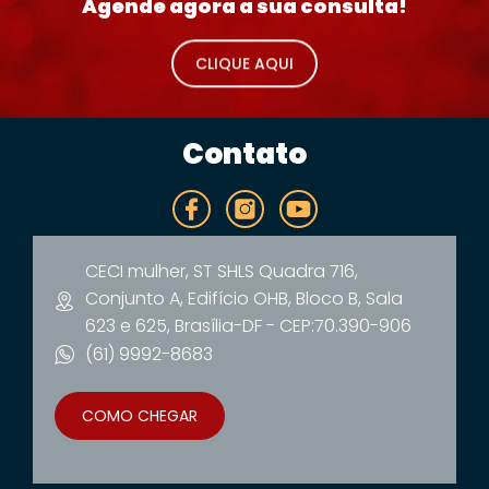
Agende agora a sua consulta!
CLIQUE AQUI
Contato
CECI mulher, ST SHLS Quadra 716,
Conjunto A, Edifício OHB, Bloco B, Sala
623 e 625, Brasília-DF - CEP:70.390-906
(61) 9992-8683
COMO CHEGAR