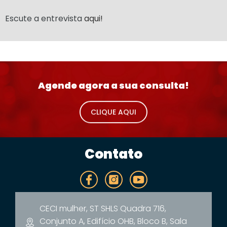
Escute a entrevista
aqui!
Agende agora a sua consulta!
CLIQUE AQUI
Contato
CECI mulher, ST SHLS Quadra 716,
Conjunto A, Edifício OHB, Bloco B, Sala