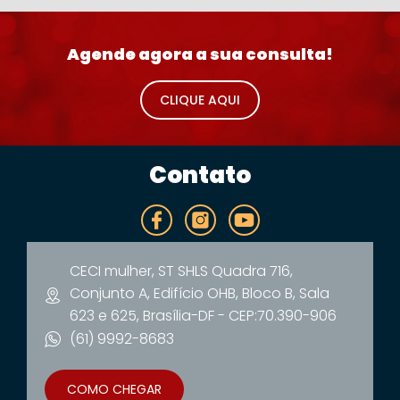
Agende agora a sua consulta!
CLIQUE AQUI
Contato
CECI mulher, ST SHLS Quadra 716,
Conjunto A, Edifício OHB, Bloco B, Sala
623 e 625, Brasília-DF - CEP:70.390-906
(61) 9992-8683
COMO CHEGAR