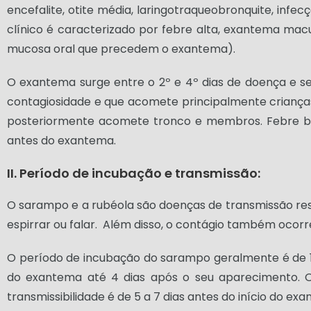
encefalite, otite média, laringotraqueobronquite, inf
clínico é caracterizado por febre alta, exantema macu
mucosa oral que precedem o exantema).
O exantema surge entre o 2º e 4º dias de doença e se 
contagiosidade e que acomete principalmente crianças.
posteriormente acomete tronco e membros. Febre baix
antes do exantema.
II. Período de incubação e transmissão:
O sarampo e a rubéola são doenças de transmissão resp
espirrar ou falar. Além disso, o contágio também ocorre
O período de incubação do sarampo geralmente é de 10 d
do exantema até 4 dias após o seu aparecimento. O 
transmissibilidade é de 5 a 7 dias antes do início do e