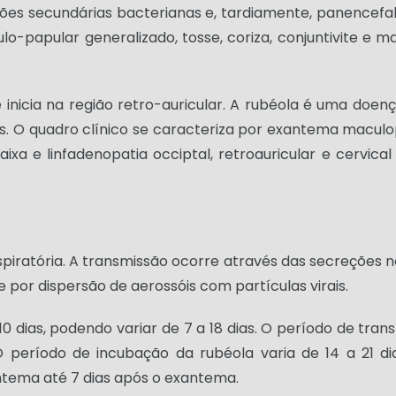
ecções secundárias bacterianas e, tardiamente, panencef
lo-papular generalizado, tosse, coriza, conjuntivite e 
inicia na região retro-auricular. A rubéola é uma doenç
 O quadro clínico se caracteriza por exantema maculopap
a e linfadenopatia occiptal, retroauricular e cervical
iratória. A transmissão ocorre através das secreções na
 por dispersão de aerossóis com partículas virais.
ias, podendo variar de 7 a 18 dias. O período de transm
período de incubação da rubéola varia de 14 a 21 dia
xantema até 7 dias após o exantema.