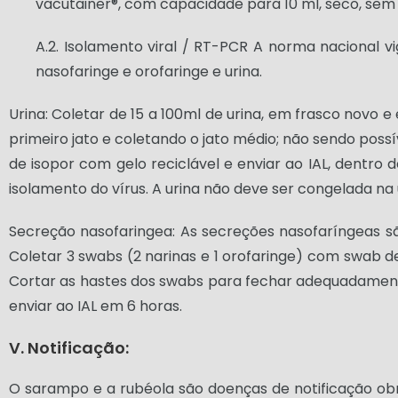
vacutainer®, com capacidade para 10 ml, seco, sem
A.2. Isolamento viral / RT-PCR A norma nacional v
nasofaringe e orofaringe e urina.
Urina: Coletar de 15 a 100ml de urina, em frasco novo e
primeiro jato e coletando o jato médio; não sendo possív
de isopor com gelo reciclável e enviar ao IAL, dentro 
isolamento do vírus. A urina não deve ser congelada na
Secreção nasofaringea: As secreções nasofaríngeas s
Coletar 3 swabs (2 narinas e 1 orofaringe) com swab de
Cortar as hastes dos swabs para fechar adequadamente
enviar ao IAL em 6 horas.
V. Notificação:
O sarampo e a rubéola são doenças de notificação obr