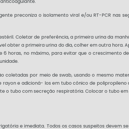
 anticoagulante.
igente preconiza o isolamento viral e/ou RT-PCR nas se
 estéril. Coletar de preferência, a primeira urina da man
el obter a primeira urina do dia, colher em outra hora. A
de 6 horas, no máximo, para evitar que o crescimento de
 unidade.
ão coletadas por meio de swab, usando o mesmo material
 rayon e adicioná- los em tubo cônico de polipropileno d
 o tubo com secreção respiratória. Colocar o tubo em c
igatória e imediata. Todos os casos suspeitos devem se