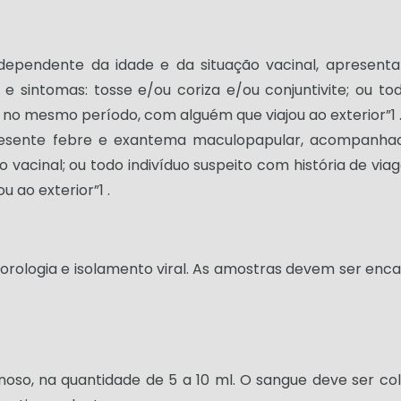
ndependente da idade e da situação vacinal, apresent
sintomas: tosse e/ou coriza e/ou conjuntivite; ou tod
, no mesmo período, com alguém que viajou ao exterior”1 
resente febre e exantema maculopapular, acompanhado 
o vacinal; ou todo indivíduo suspeito com história de via
 ao exterior”1 .
orologia e isolamento viral. As amostras devem ser enca
venoso, na quantidade de 5 a 10 ml. O sangue deve ser 