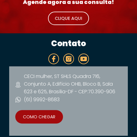
Agende agora a sua consulta!
CLIQUE AQUI
Contato
CECI mulher, ST SHLS Quadra 716,
Conjunto A, Edifício OHB, Bloco B, Sala
623 e 625, Brasília-DF - CEP:70.390-906
(61) 9992-8683
COMO CHEGAR