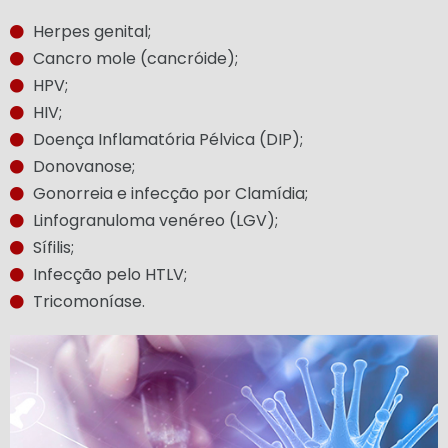
Herpes genital;
Cancro mole (cancróide);
HPV;
HIV;
Doença Inflamatória Pélvica (DIP);
Donovanose;
Gonorreia e infecção por Clamídia;
Linfogranuloma venéreo (LGV);
Sífilis;
Infecção pelo HTLV;
Tricomoníase.