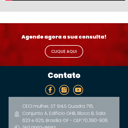
Agende agora a sua consulta!
CLIQUE AQUI
Contato
CECI mulher, ST SHLS Quadra 716,
Conjunto A, Edifício OHB, Bloco B, Sala
623 e 625, Brasília-DF - CEP:70.390-906
(61) 9992-8683