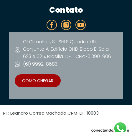
Contato
CECI mulher, ST SHLS Quadra 716,
Conjunto A, Edifício OHB, Bloco B, Sala
623 e 625, Brasília-DF - CEP:70.390-906
(61) 9992-8683
COMO CHEGAR
RT: Leandro Correa Machado CRM-DF: 18903